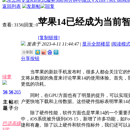
返回列表
苹果14已经成为当前
查看:
3156
|
回复:
0
[复制链接]
发表于 2023-4-11 11:44:47
|
显示全部楼层
|
阅读模
分享按钮
当苹果的新款手机发布时，很多人都会关注它的性
绿萝
文将从数据的角度来讨论苹果14的使用体验。首先，我们
更低的功耗。
56
56
265
同时，在GPU方面也有了明显的提升，可以实现更
户更快地下载和上传数据。这些硬件指标表明苹果1
主
帖
积
题
子
分
除了硬件性能，软件方面也是苹果14的一个重要亮
中，iOS系统被升级到iOS 15，新增了许多功能，如F
巴适高级
捷和有趣。除了以上硬件和软件指标外，我们还可以从
VIP