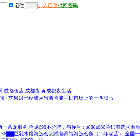
记住
加入巴适
找回密码
网
成都夜店
成都夜场
成都夜生活
闻
›
苹果14已经成为当前智能手机市场上的一匹黑马。
莞鉽海选氺磨
▇▇巨乳水磨海选会