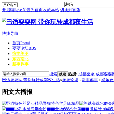
密码
开启辅助访问
设为首页
收藏本站
切换到宽版
快捷导航
首页
Portal
耍耍论坛
BBS
惊艳美图
东西南北
新事趣事
搜索
热搜:
成都桑拿
成都耍耍
搜索
巴适耍耍网 带你玩转成都夜生活
»
耍耍论坛
›
新事趣事
›
娱乐要
图文大播报
野猫特色丝足kb精品