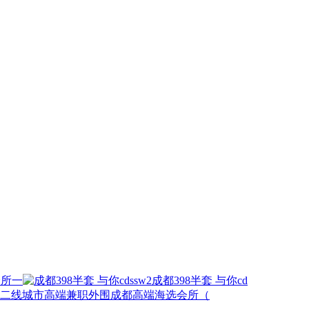
会所一
成都398半套 与你cd
成都高端海选会所（