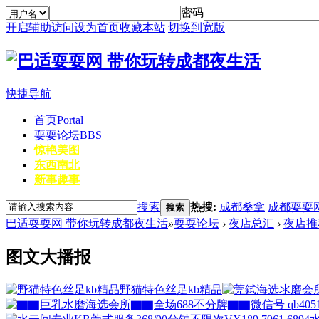
密码
开启辅助访问
设为首页
收藏本站
切换到宽版
快捷导航
首页
Portal
耍耍论坛
BBS
惊艳美图
东西南北
新事趣事
搜索
热搜:
成都桑拿
成都耍耍
搜索
巴适耍耍网 带你玩转成都夜生活
»
耍耍论坛
›
夜店总汇
›
夜店推
图文大播报
野猫特色丝足kb精品