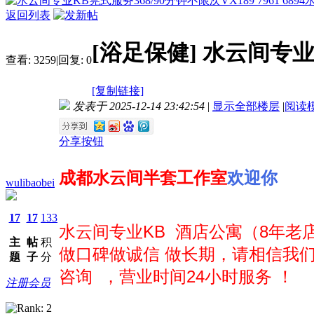
返回列表
[浴足保健]
水云间专业KB
查看:
3259
|
回复:
0
[复制链接]
发表于 2025-12-14 23:42:54
|
显示全部楼层
|
阅读
分享按钮
成都水云间半套工作室
欢迎你
wulibaobei
17
17
133
水云间专业KB 酒店公寓（8年老店
主
帖
积
做口碑做诚信 做长期，请相信我
题
子
分
咨询 ，营业时间24小时服务 ！
注册会员