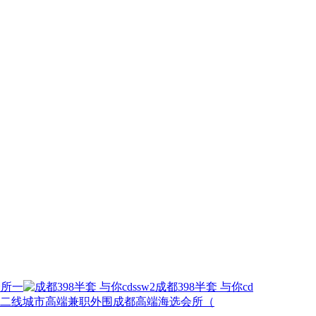
会所一
成都398半套 与你cd
成都高端海选会所（