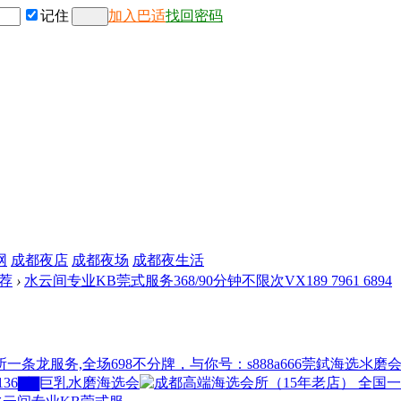
记住
加入巴适
找回密码
网
成都夜店
成都夜场
成都夜生活
荐
›
水云间专业KB莞式服务368/90分钟不限次VX189 7961 6894
莞鉽海选氺磨
▇▇巨乳水磨海选会