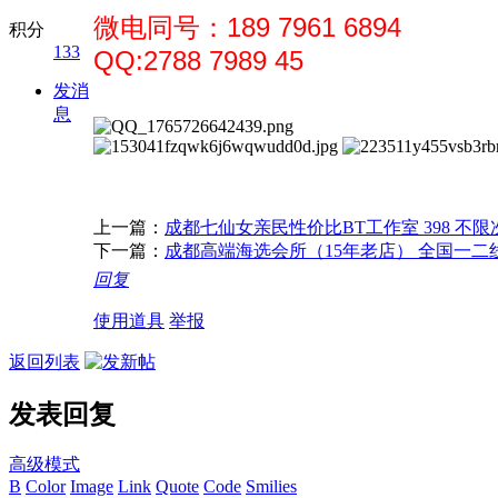
微电同号：189 7961 6894
积分
133
QQ:2788 7989 45
发消
息
上一篇：
成都七仙女亲民性价比BT工作室 398 不限
下一篇：
成都高端海选会所（15年老店） 全国一
回复
使用道具
举报
返回列表
发表回复
高级模式
B
Color
Image
Link
Quote
Code
Smilies