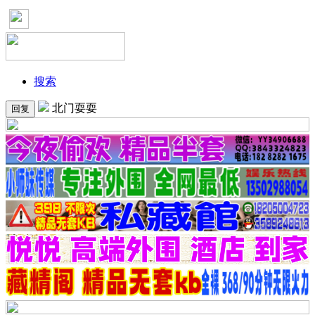
搜索
北门耍耍
回复