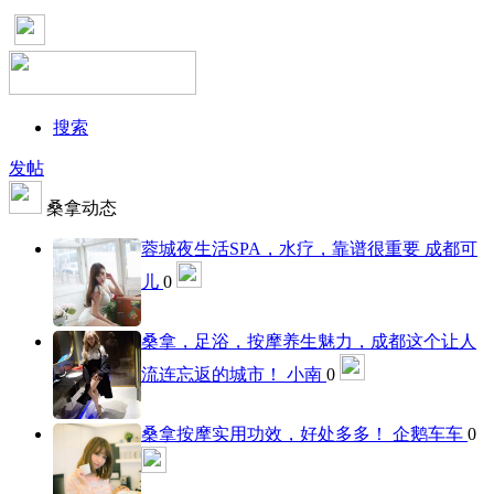
搜索
发帖
桑拿动态
蓉城夜生活SPA，水疗，靠谱很重要
成都可
儿
0
桑拿，足浴，按摩养生魅力，成都这个让人
流连忘返的城市！
小南
0
桑拿按摩实用功效，好处多多！
企鹅车车
0