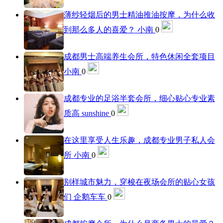
薄纱轻烟后的男士精油推油按摩，为什么收
到那么多人的喜爱？
小南
0
成都男士高端养生会所，特色休闲全套项目
小南
0
成都专业的足浴半套会所，细心贴心专业素
质高
sunshine
0
在这里享受人生乐趣，成都专业男子私人会
所
小南
0
别样城市魅力，穿梭在夜场会所的贴心女孩
们
企鹅车车
0