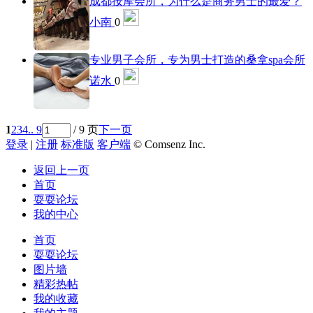
成都按摩会所，为什么是商务男士的最爱？
小南
0
专业男子会所，专为男士打造的桑拿spa会所
诺水
0
1
2
3
4
.. 9
/ 9 页
下一页
登录
|
注册
标准版
客户端
© Comsenz Inc.
返回上一页
首页
耍耍论坛
我的中心
首页
耍耍论坛
图片墙
精彩热帖
我的收藏