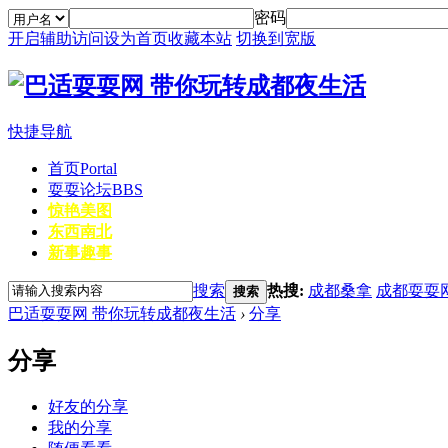
密码
开启辅助访问
设为首页
收藏本站
切换到宽版
快捷导航
首页
Portal
耍耍论坛
BBS
惊艳美图
东西南北
新事趣事
搜索
热搜:
成都桑拿
成都耍耍
搜索
巴适耍耍网 带你玩转成都夜生活
›
分享
分享
好友的分享
我的分享